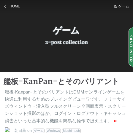
HOME
ゲーム
ゲーム
RECENT LINK
2-post collection
艦板-KanPan-とそのバリアント
艦板-Kanpan- とそのバリアントはDMMオンラインゲームを
快適に利用するためのプレイングビューワです。フリーサイ
ズウィンドウ・没入型フルスクリーン全画面表示・スクリー
ンショット撮影のほか、ログイン・ログアウト・キャッシュ
»
消去といった基本的な機能を簡易な操作で扱えます。
朝日薫
on
ゲーム
Windows
Machintosh