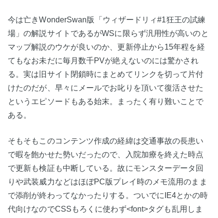
今は亡きWonderSwan版「ウィザードリィ#1狂王の試練
場」の解説サイトであるがWSに限らず汎用性が高いのと
マップ解説のウケが良いのか、更新停止から15年程を経
てもなお未だに毎月数千PVが絶えないのには驚かされ
る。実は旧サイト閉鎖時にまとめてリンクを切って片付
けたのだが、早々にメールでお叱りを頂いて復活させた
というエピソードもある始末。まったく有り難いことで
ある。
そもそもこのコンテンツ作成の経緯は交通事故の長患い
で暇を飽かせた勢いだったので、入院加療を終えた時点
で更新も検証も中断している。故にモンスターデータ回
りや武装威力などはほぼPC版プレイ時のメモ流用のまま
で添削が終わってなかったりする。ついでにIE4とかの時
代向けなのでCSSもろくに使わず<font>タグも乱用しま