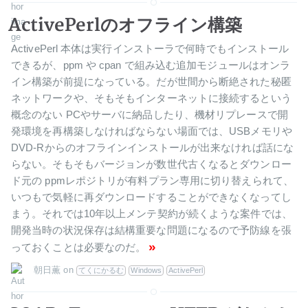
ActivePerlのオフライン構築
ActivePerl 本体は実行インストーラで何時でもインストール
できるが、ppm や cpan で組み込む追加モジュールはオンラ
イン構築が前提になっている。だが世間から断絶された秘匿
ネットワークや、そもそもインターネットに接続するという
概念のない PCやサーバに納品したり、機材リプレースで開
発環境を再構築しなければならない場面では、USBメモリや
DVD-Rからのオフラインインストールが出来なければ話にな
らない。そもそもバージョンが数世代古くなるとダウンロー
ド元の ppmレポジトリが有料プラン専用に切り替えられて、
いつもで気軽に再ダウンロードすることができなくなってし
まう。それでは10年以上メンテ契約が続くような案件では、
開発当時の状況保存は結構重要な問題になるので予防線を張
»
っておくことは必要なのだ。
朝日薫
on
てくにかるむ
Windows
ActivePerl