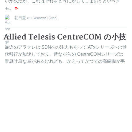
いが故だが、これはそれをどうにかしてしまおうというメ
»
モ。
朝日薫
on
Windows
Web
Allied Telesis CentreCOM の小技
最近のアラテレは SDNへの注力もあって ATxシリーズへの世
代移行が加速しており、昔ながらの CentreCOMシリーズは
青息吐息な感があるけれども、かえってかつての高級機が手
頃な値段でオークション等に出回るようになった。ここでは
CentreCOM系では最後にして現役の AR5xxルータおよびそ
れと同族の 8xxxスイッチ関係の小技をいくつか取り上げる。
»
朝日薫
on
めもらんだむ
ヘッドレス用memtest86+の作成
memtest86+はふつうは公式サイト等から出来合いのバイナ