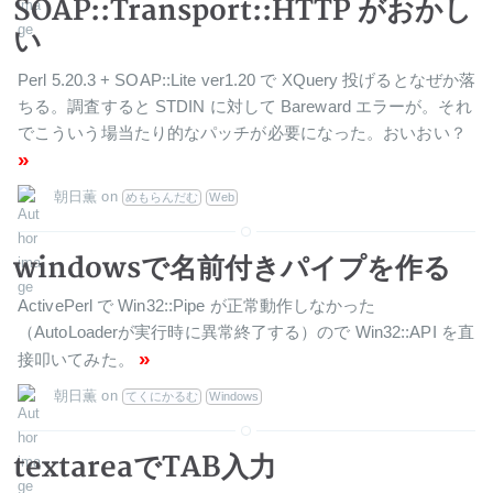
SOAP::Transport::HTTP がおかし
い
Perl 5.20.3 + SOAP::Lite ver1.20 で XQuery 投げるとなぜか落
ちる。調査すると STDIN に対して Bareward エラーが。それ
でこういう場当たり的なパッチが必要になった。おいおい？
»
朝日薫
on
めもらんだむ
Web
windowsで名前付きパイプを作る
ActivePerl で Win32::Pipe が正常動作しなかった
（AutoLoaderが実行時に異常終了する）ので Win32::API を直
»
接叩いてみた。
朝日薫
on
てくにかるむ
Windows
textareaでTAB入力