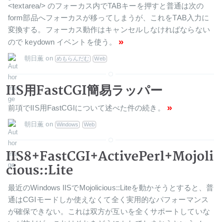
<textarea/> のフォーカス内でTABキーを押すと普通は次の
form部品へフォーカスが移ってしまうが、これをTAB入力に
変換する。フォーカス動作はキャンセルしなければならない
»
ので keydown イベントを使う。
朝日薫
on
めもらんだむ
Web
IIS用FastCGI簡易ラッパー
»
前項でIIS用FastCGIについて述べた件の続き。
朝日薫
on
Windows
Web
IIS8+FastCGI+ActivePerl+Mojoli
cious::Lite
最近のWindows IISでMojolicious::Liteを動かそうとすると、普
通はCGIモードしか使えなくて全く実用的なパフォーマンス
が確保できない。これは双方が互いを全くサポートしていな