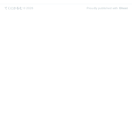
てくにかるむ
© 2026
Proudly published with
Ghost