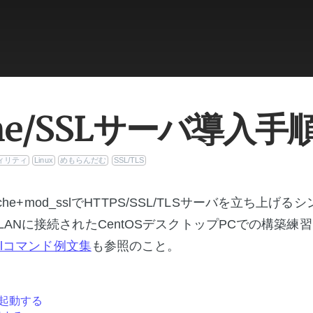
che/SSLサーバ導入手
ィリティ
Linux
めもらんだむ
SSL/TLS
pache+mod_sslでHTTPS/SSL/TLSサーバを立ち上げ
ANに接続されたCentOSデスクトップPCでの構築練
sslコマンド例文集
も参照のこと。
を起動する