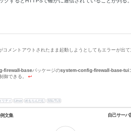
ックするとHTTPSで確かに通信されていることが判る
がコメントアウトされたまま起動しようとしてもエラーが出て
g-firewall-base
パッケージの
system-config-firewall-base-tui
制御できる。
↩
ィリティ
Linux
めもらんだむ
SSL/TLS
自己サーバ
ド例文集