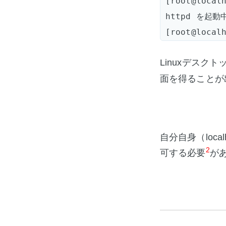
[root@localh
httpd を起動中:
Linuxデスク
面を得ることが
自分自身（loc
2
可する必要
が