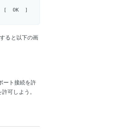
[  OK  ]  

すると以下の画
Pポート接続を許
を許可しよう。