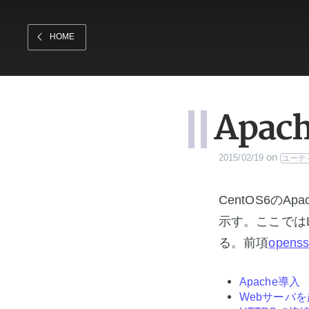
HOME
Apa
on
2015/02/19
ユーテ
CentOS6のA
示す。ここではL
る。前項
open
Apache導入
Webサーバ