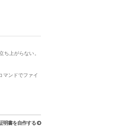
。
立ち上がらない。
コマンドでファイ
証明書を自作する