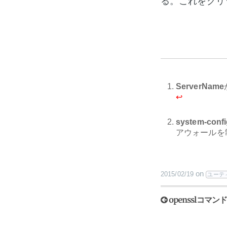
る。これをクリ
ServerName
↩
system-confi
アウォールを
on
2015/02/19
ユーテ
opensslコマン