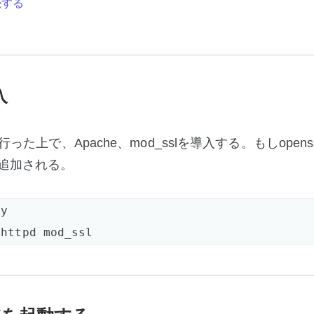
続する
入
を行った上で、Apache、mod_sslを導入する。もしopen
追加される。
y  
