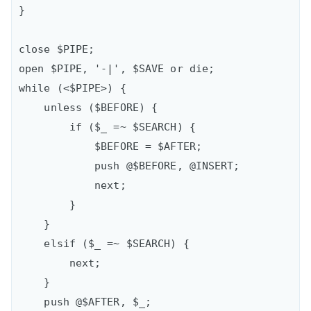
}

close $PIPE;  

open $PIPE, '-|', $SAVE or die;  

while (<$PIPE>) {  

    unless ($BEFORE) {

        if ($_ =~ $SEARCH) {

            $BEFORE = $AFTER;

            push @$BEFORE, @INSERT;

            next;

        }

    }

    elsif ($_ =~ $SEARCH) {

        next;

    }

    push @$AFTER, $_;
