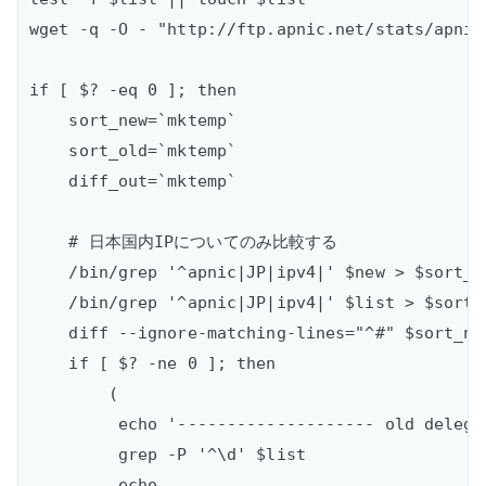
wget -q -O - "http://ftp.apnic.net/stats/apnic
if [ $? -eq 0 ]; then  

    sort_new=`mktemp`

    sort_old=`mktemp`

    diff_out=`mktemp`

    # 日本国内IPについてのみ比較する

    /bin/grep '^apnic|JP|ipv4|' $new > $sort_ne
    /bin/grep '^apnic|JP|ipv4|' $list > $sort_o
    diff --ignore-matching-lines="^#" $sort_ne
    if [ $? -ne 0 ]; then

        (

         echo '-------------------- old delega
         grep -P '^\d' $list

         echo
