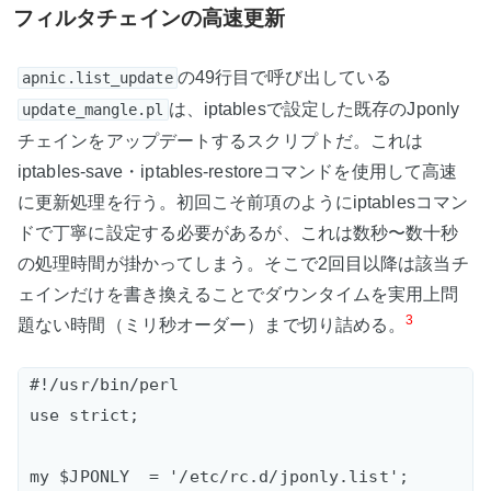
フィルタチェインの高速更新
の49行目で呼び出している
apnic.list_update
は、iptablesで設定した既存のJponly
update_mangle.pl
チェインをアップデートするスクリプトだ。これは
iptables-save・iptables-restoreコマンドを使用して高速
に更新処理を行う。初回こそ前項のようにiptablesコマン
ドで丁寧に設定する必要があるが、これは数秒〜数十秒
の処理時間が掛かってしまう。そこで2回目以降は該当チ
ェインだけを書き換えることでダウンタイムを実用上問
3
題ない時間（ミリ秒オーダー）まで切り詰める。
#!/usr/bin/perl

use strict;

my $JPONLY  = '/etc/rc.d/jponly.list';  
