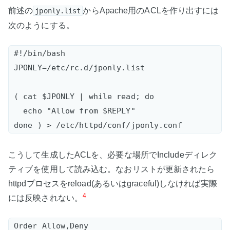
前述の
からApache用のACLを作り出すには
jponly.list
次のようにする。
#!/bin/bash

JPONLY=/etc/rc.d/jponly.list

( cat $JPONLY | while read; do

  echo "Allow from $REPLY"

こうして生成したACLを、必要な場所でIncludeディレク
ティブを使用して読み込む。なおリストが更新されたら
httpdプロセスをreload(あるいはgraceful)しなければ実際
4
には反映されない。
Order Allow,Deny  
