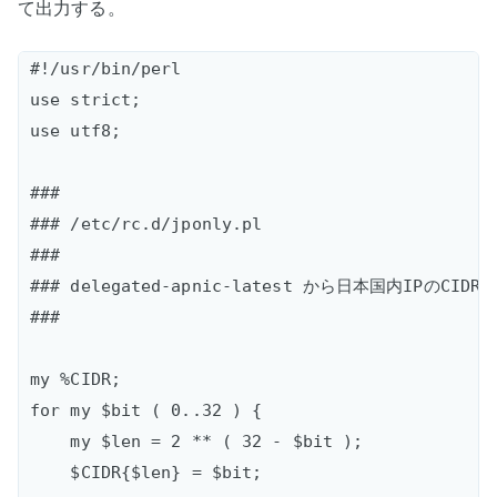
て出力する。
#!/usr/bin/perl

use strict;  

use utf8;

###

### /etc/rc.d/jponly.pl

###

### delegated-apnic-latest から日本国内IPのCIDR
###

my %CIDR;  

for my $bit ( 0..32 ) {  

    my $len = 2 ** ( 32 - $bit );

    $CIDR{$len} = $bit;
