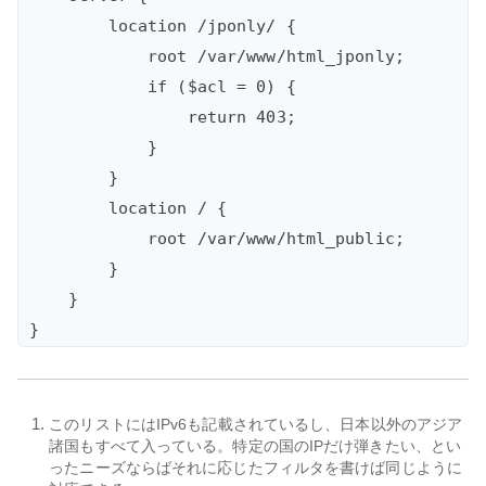
        location /jponly/ {

            root /var/www/html_jponly;

            if ($acl = 0) {

                return 403;

            }

        }

        location / {

            root /var/www/html_public;

        }

    }

このリストにはIPv6も記載されているし、日本以外のアジア
諸国もすべて入っている。特定の国のIPだけ弾きたい、とい
ったニーズならばそれに応じたフィルタを書けば同じように