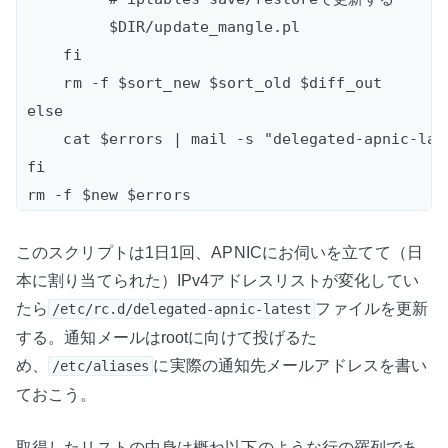
         $DIR/update_mangle.pl

    fi

    rm -f $sort_new $sort_old $diff_out

else  

    cat $errors | mail -s "delegated-apnic-lat
fi  

このスクリプトは1日1回、APNICにお伺いを立てて（日
本に割り当てられた）IPv4アドレスリストが変化してい
たら
ファイルを更新
/etc/rc.d/delegated-apnic-latest
する。通知メールはrootに向けて投げるた
め、
に実際の通知先メールアドレスを書い
/etc/aliases
ておこう。
取得したリストの中身は概ね以下のような行の羅列であ