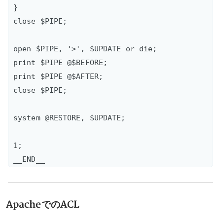
}

close $PIPE;

open $PIPE, '>', $UPDATE or die;  

print $PIPE @$BEFORE;  

print $PIPE @$AFTER;  

close $PIPE;

system @RESTORE, $UPDATE;

1;  

ApacheでのACL