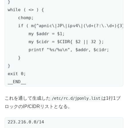
}

while ( <> ) {  

    chomp;

    if ( m{^apnic\|JP\|ipv4\|(\d+(?:\.\d+){3})
        my $addr = $1;

        my $cidr = $CIDR{ $2 || 32 };

        printf "%s/%u\n", $addr, $cidr;

    }

}

exit 0;  

これを通して生成した
は1行1ブ
/etc/rc.d/jponly.list
ロックのIP/CIDRリストとなる。
223.216.0.0/14  
