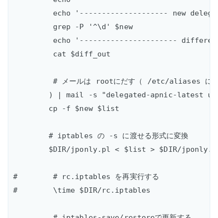
         echo '-------------------- new delega
         grep -P '^\d' $new

         echo '---------------------- differen
         cat $diff_out

         # メールは rootにだす（ /etc/aliases に
        ) | mail -s "delegated-apnic-latest up
        cp -f $new $list

        # iptables の -s に渡せる形式に変換

        $DIR/jponly.pl < $list > $DIR/jponly.li
#        # rc.iptables を再実行する

#        \time $DIR/rc.iptables

         # iptables-save/restoreで更新する
