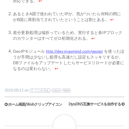
対応できる。
↩
あるときA国で使われていたIPが、気がついたら何時の間に
かB国に再割当てされていたということは割とある。
↩
差分更新処理は端折っているため、実行すると各IPブロック
のカウンターはすべてゼロ初期化される。
↩
GeoIPモジュール
http://dev.maxmind.com/geoip/
を使ったほ
うが手間は少ないし処理も高速だし設定もスッキリするが、
DBファイルをアップデートしたらサービスリロードが必要に
なるのは変わらない。
↩
2015/05/13
on
てくにかるむ
Linux
Web
DynDNS互換サービスを自作する
ホーム画面/Webクリップアイコン