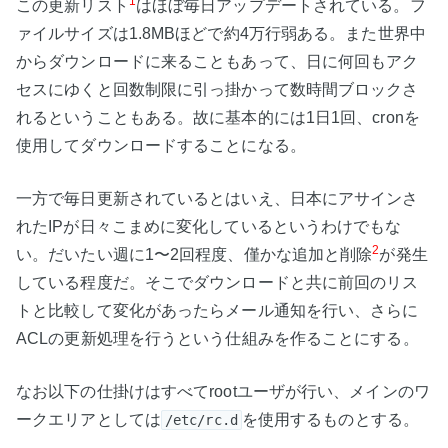
1
この更新リスト
はほぼ毎日アップデートされている。フ
ァイルサイズは1.8MBほどで約4万行弱ある。また世界中
からダウンロードに来ることもあって、日に何回もアク
セスにゆくと回数制限に引っ掛かって数時間ブロックさ
れるということもある。故に基本的には1日1回、cronを
使用してダウンロードすることになる。
一方で毎日更新されているとはいえ、日本にアサインさ
れたIPが日々こまめに変化しているというわけでもな
2
い。だいたい週に1〜2回程度、僅かな追加と削除
が発生
している程度だ。そこでダウンロードと共に前回のリス
トと比較して変化があったらメール通知を行い、さらに
ACLの更新処理を行うという仕組みを作ることにする。
なお以下の仕掛けはすべてrootユーザが行い、メインのワ
ークエリアとしては
を使用するものとする。
/etc/rc.d