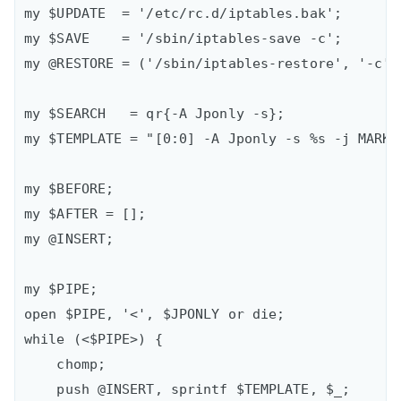
my $UPDATE  = '/etc/rc.d/iptables.bak';  

my $SAVE    = '/sbin/iptables-save -c';  

my @RESTORE = ('/sbin/iptables-restore', '-c');
my $SEARCH   = qr{-A Jponly -s};  

my $TEMPLATE = "[0:0] -A Jponly -s %s -j MARK 
my $BEFORE;  

my $AFTER = [];  

my @INSERT;

my $PIPE;  

open $PIPE, '<', $JPONLY or die;  

while (<$PIPE>) {  

    chomp;

    push @INSERT, sprintf $TEMPLATE, $_;
